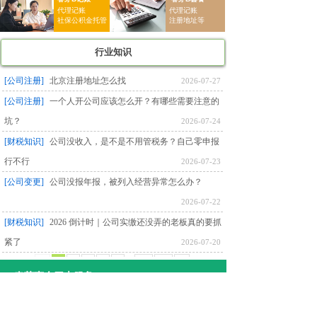
代理记账
代理记账
社保公积金托管
注册地址等
行业知识
[公司注册]
北京注册地址怎么找
2026-07-27
[公司注册]
一个人开公司应该怎么开？有哪些需要注意的
坑？
2026-07-24
[财税知识]
公司没收入，是不是不用管税务？自己零申报
行不行
2026-07-23
[公司变更]
公司没报年报，被列入经营异常怎么办？
2026-07-22
[财税知识]
2026 倒计时｜公司实缴还没弄的老板真的要抓
紧了
2026-07-20
<
1
2
3
4
5
...
51
52
>
春芽惠企四大服务
我们的
四大优
势
做工商服务，我们一直很专业！