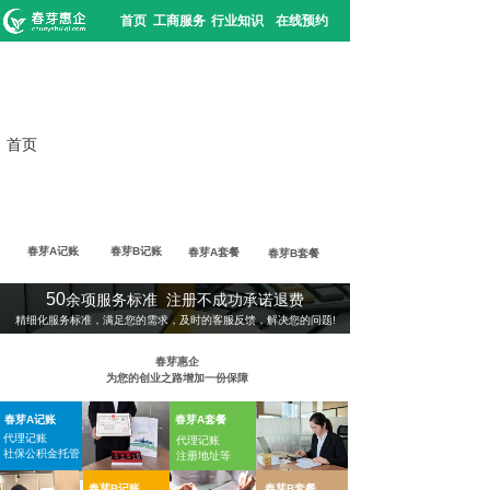
首页
工商服务
行业知识
在线预约
首页
春芽A记账
春芽B记账
春芽A套餐
春芽B套餐
50
余项服务标准 注册不成功承诺退费
精细化服务标准，满足您的需求，及时的客服反馈，解决您的问题!
春芽惠企
为您的创业之路增加一份保障
春芽A记账
春芽A套餐
代理记账
代理记账
社保公积金托管
注册地址等
春芽B记账
春芽B套餐